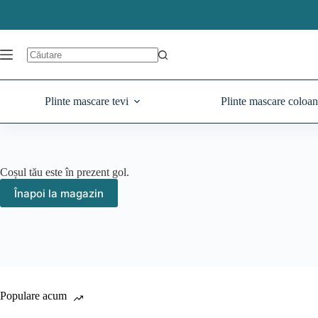
Sari
la
conținut
Plinte mascare tevi
Plinte mascare coloa
Coșul tău este în prezent gol.
Înapoi la magazin
Populare acum