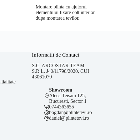
Montare plinta cu ajutorul
elementului fixare colt interior
dupa montarea tevilor.
Informatii de Contact
S.C. ARCOSTAR TEAM
S.R.L. J40/11798/2020, CUI
43061079
tialitate
Showroom
Aleea Teișani 125,
Bucuresti, Sector 1
0744363655
bogdan@plintetevi.ro
daniel@plintetevi.ro