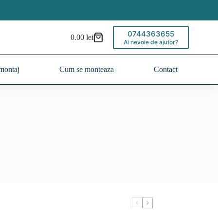
0744363655
0.00
lei
Coș
Ai nevoie de ajutor?
de
cumpărături
montaj
Cum se monteaza
Contact