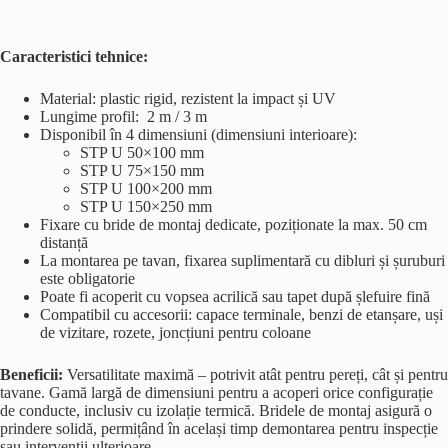
Caracteristici tehnice:
Material: plastic rigid, rezistent la impact și UV
Lungime profil: 2 m / 3 m
Disponibil în 4 dimensiuni (dimensiuni interioare):
STP U 50×100 mm
STP U 75×150 mm
STP U 100×200 mm
STP U 150×250 mm
Fixare cu bride de montaj dedicate, poziționate la max. 50 cm
distanță
La montarea pe tavan, fixarea suplimentară cu dibluri și șuruburi
este obligatorie
Poate fi acoperit cu vopsea acrilică sau tapet după șlefuire fină
Compatibil cu accesorii: capace terminale, benzi de etanșare, uși
de vizitare, rozete, joncțiuni pentru coloane
Beneficii:
Versatilitate maximă – potrivit atât pentru pereți, cât și pentru
tavane. Gamă largă de dimensiuni pentru a acoperi orice configurație
de conducte, inclusiv cu izolație termică. Bridele de montaj asigură o
prindere solidă, permițând în același timp demontarea pentru inspecție
sau intervenții ulterioare.