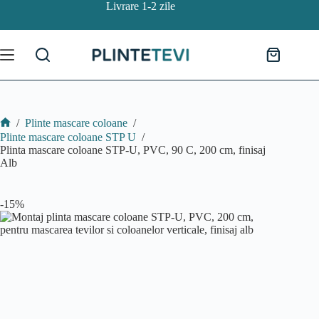
Sari
Livrare 1-2 zile
Plinta mascare coloane STP-U, PVC, 90 C, 200 cm, finisaj Alb
la
Detalii
Acest
306.00
lei
260.00
lei
conținut
produs
are
Coș
mai
de
multe
cumpărătur
variații.
Opțiunil
pot
/
Plinte mascare coloane
/
fi
Home
Plinte mascare coloane STP U
/
alese
Plinta mascare coloane STP-U, PVC, 90 C, 200 cm, finisaj
în
Alb
pagina
produsul
-15%