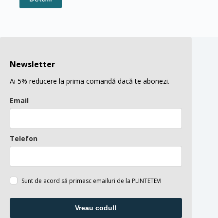
produs
are
mai
multe
variații.
Opțiunile
pot
fi
Newsletter
alese
în
Ai 5% reducere la prima comandă dacă te abonezi.
pagina
produsului.
Email
Telefon
Sunt de acord să primesc emailuri de la PLINTETEVI
Vreau codul!