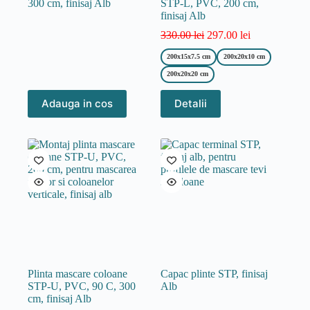
300 cm, finisaj Alb
STP-L, PVC, 200 cm,
finisaj Alb
330.00
lei
297.00
lei
200x15x7.5 cm
200x20x10 cm
200x20x20 cm
Acest
Adauga in cos
Detalii
produs
are
mai
multe
variații.
Opțiunile
pot
fi
alese
în
pagina
produsului.
Plinta mascare coloane
Capac plinte STP, finisaj
STP-U, PVC, 90 C, 300
Alb
cm, finisaj Alb