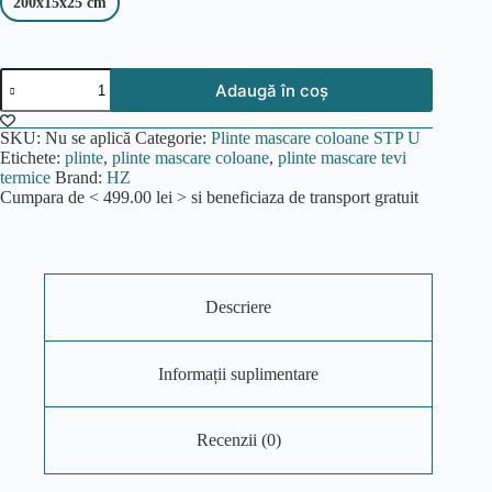
200x15x25 cm
Cantitate
Adaugă în coș
Plinta
mascare
coloane
SKU:
Nu se aplică
Categorie:
Plinte mascare coloane STP U
STP-
Etichete:
plinte
,
plinte mascare coloane
,
plinte mascare tevi
U,
termice
Brand:
HZ
PVC,
Cumpara de <
499.00
lei
> si beneficiaza de transport gratuit
90
C,
200
cm,
finisaj
Alb
Descriere
Informații suplimentare
Recenzii (0)