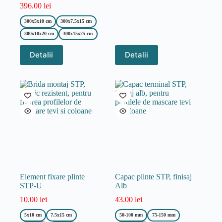
396.00
lei
300x5x10 cm
300x7.5x15 cm
300x10x20 cm
300x15x25 cm
Acest
Detalii
Detalii
produs
are
mai
multe
variații.
Opțiunile
pot
fi
alese
în
pagina
produsului.
Element fixare plinte
Capac plinte STP, finisaj
STP-U
Alb
10.00
lei
43.00
lei
5x10 cm
7.5x15 cm
50-100 mm
75-150 mm