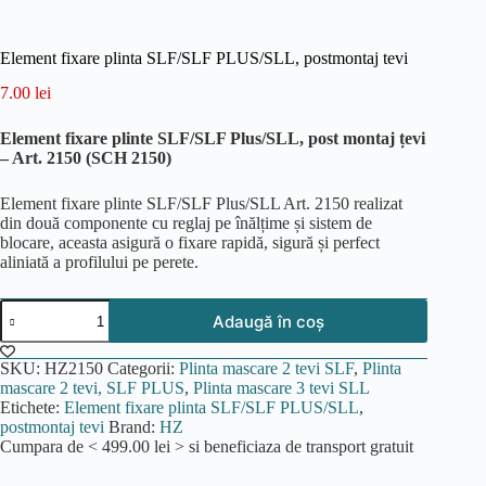
Element fixare plinta SLF/SLF PLUS/SLL, postmontaj tevi
7.00
lei
Element fixare plinte SLF/SLF Plus/SLL, post montaj țevi
– Art. 2150 (SCH 2150)
Element fixare plinte SLF/SLF Plus/SLL Art. 2150 realizat
din două componente cu reglaj pe înălțime și sistem de
blocare, aceasta asigură o fixare rapidă, sigură și perfect
aliniată a profilului pe perete.
Cantitate
Adaugă în coș
Element
fixare
plinta
SKU:
HZ2150
Categorii:
Plinta mascare 2 tevi SLF
,
Plinta
SLF/SLF
mascare 2 tevi, SLF PLUS
,
Plinta mascare 3 tevi SLL
PLUS/SLL,
Etichete:
Element fixare plinta SLF/SLF PLUS/SLL
,
postmontaj
postmontaj tevi
Brand:
HZ
tevi
Cumpara de <
499.00
lei
> si beneficiaza de transport gratuit