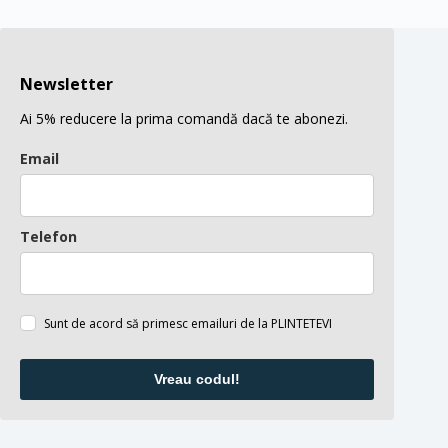
multe
multe
variații.
variații.
Opțiunile
Opțiunile
pot
pot
fi
fi
Newsletter
alese
alese
în
în
Ai 5% reducere la prima comandă dacă te abonezi.
pagina
pagina
produsului.
produsului.
Email
Telefon
Sunt de acord să primesc emailuri de la PLINTETEVI
Vreau codul!