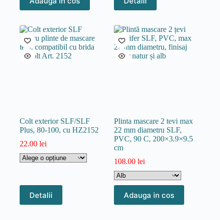
Adauga in cos
Detalii
produs
are
mai
multe
variații.
Opțiunile
pot
fi
alese
în
pagina
produsului.
Colt exterior SLF/SLF
Plinta mascare 2 tevi max
Plus, 80-100, cu HZ2152
22 mm diametru SLF,
PVC, 90 C, 200×3.9×9.5
22.00
lei
cm
108.00
lei
Acest
Acest
Detalii
Adauga in cos
produs
produs
are
are
mai
mai