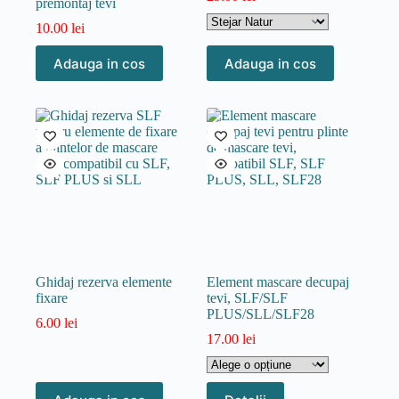
premontaj tevi
10.00
lei
Acest
Adauga in cos
Adauga in cos
produs
are
mai
multe
variații.
Opțiunile
pot
fi
alese
în
pagina
produsului.
Ghidaj rezerva elemente
Element mascare decupaj
fixare
tevi, SLF/SLF
PLUS/SLL/SLF28
6.00
lei
17.00
lei
Acest