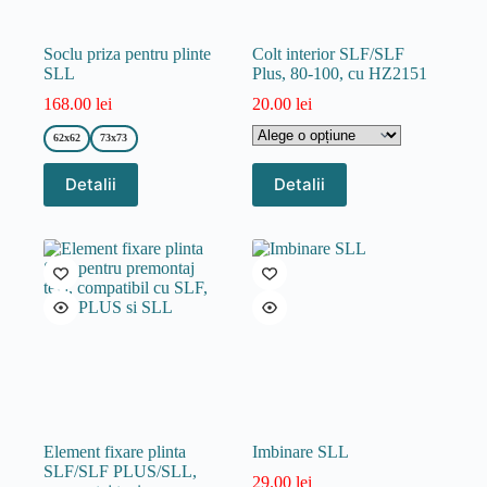
produsului.
Soclu priza pentru plinte
Colt interior SLF/SLF
SLL
Plus, 80-100, cu HZ2151
168.00
lei
20.00
lei
62x62
73x73
Acest
Acest
Detalii
Detalii
produs
produs
are
are
mai
mai
multe
multe
variații.
variații.
Opțiunile
Opțiunile
pot
pot
fi
fi
alese
alese
în
în
pagina
pagina
produsului.
produsului.
Element fixare plinta
Imbinare SLL
SLF/SLF PLUS/SLL,
29.00
lei