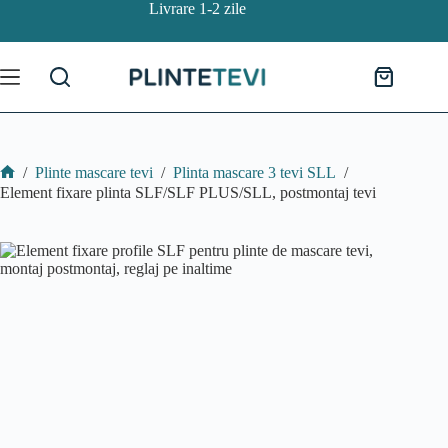
Sari
Livrare 1-2 zile
Element fixare plinta SLF/SLF PLUS/SLL, postmontaj tevi
la
Adauga in cos
7.00
lei
conținut
Coș
de
cumpărătur
/
Plinte mascare tevi
/
Plinta mascare 3 tevi SLL
/
Home
Element fixare plinta SLF/SLF PLUS/SLL, postmontaj tevi